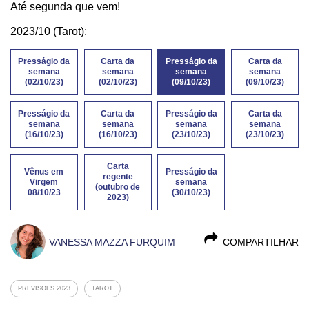
Até segunda que vem!
2023/10 (Tarot):
Presságio da
Carta da
Presságio da
Carta da
semana
semana
semana
semana
(02/10/23)
(02/10/23)
(09/10/23)
(09/10/23)
Presságio da
Carta da
Presságio da
Carta da
semana
semana
semana
semana
(16/10/23)
(16/10/23)
(23/10/23)
(23/10/23)
Carta
Vênus em
Presságio da
regente
Virgem
semana
(outubro de
08/10/23
(30/10/23)
2023)
VANESSA MAZZA FURQUIM
COMPARTILHAR
PREVISOES 2023
TAROT