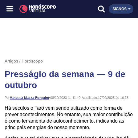
SIGNOS
Artigos
Horóscopo
Presságio da semana — 9 de
outubro
Publicado:
Por
Vanessa Mazza Furquim
•
08/10/2023 às 11:40
•
Atualizado:
17/09/2025 às 16:15
Há séculos o Tarô vem sendo utilizado como forma de
prever acontecimentos. No entanto, sua maior contribuição
é como ferramenta de autoconhecimento, indicando as
principais energias do nosso momento.