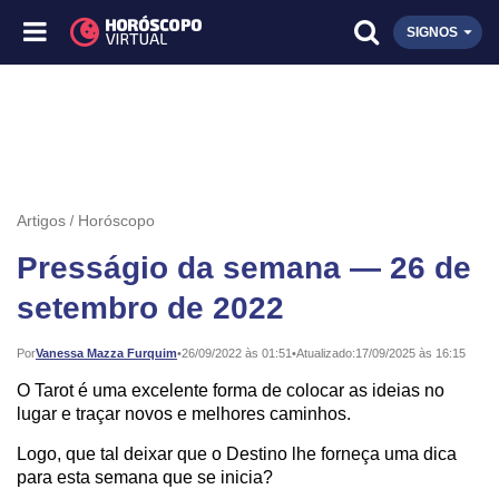
SIGNOS
Artigos
Horóscopo
Presságio da semana — 26 de
setembro de 2022
Publicado:
Por
Vanessa Mazza Furquim
•
26/09/2022 às 01:51
•
Atualizado:
17/09/2025 às 16:15
O Tarot é uma excelente forma de colocar as ideias no
lugar e traçar novos e melhores caminhos.
Logo, que tal deixar que o Destino lhe forneça uma dica
para esta semana que se inicia?