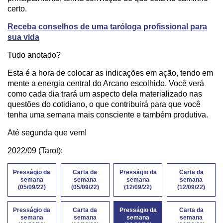
certo.
Receba conselhos de uma taróloga profissional para
sua vida
Tudo anotado?
Esta é a hora de colocar as indicações em ação, tendo em
mente a energia central do Arcano escolhido. Você verá
como cada dia trará um aspecto dela materializado nas
questões do cotidiano, o que contribuirá para que você
tenha uma semana mais consciente e também produtiva.
Até segunda que vem!
2022/09 (Tarot):
Presságio da
Carta da
Presságio da
Carta da
semana
semana
semana
semana
(05/09/22)
(05/09/22)
(12/09/22)
(12/09/22)
Presságio da
Carta da
Presságio da
Carta da
semana
semana
semana
semana