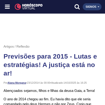
SIGNOS
Artigos
Reflexão
Previsões para 2015 - Lutas e
estratégias! A justiça está no
ar!
Publicado:
Por
Alana Morgana
•
23/12/2014 às 00:00
•
Atualizado:
14/10/2025 às 16:25
Abençoados sejamos, filhos e filhas da deusa Gaia, a Terra!
O ano de 2014 chegou ao fim. Eu havia dito que ele seria
comandado pelo deus Hermes e não por Zeus. Creio que