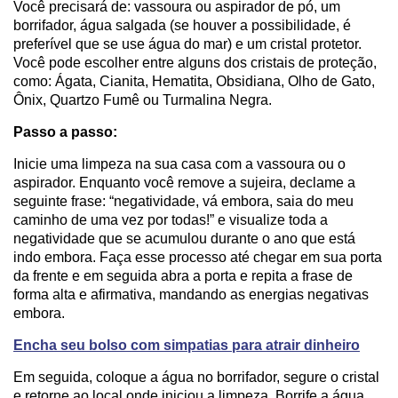
Você precisará de: vassoura ou aspirador de pó, um
borrifador, água salgada (se houver a possibilidade, é
preferível que se use água do mar) e um cristal protetor.
Você pode escolher entre alguns dos cristais de proteção,
como: Ágata, Cianita, Hematita, Obsidiana, Olho de Gato,
Ônix, Quartzo Fumê ou Turmalina Negra.
Passo a passo:
Inicie uma limpeza na sua casa com a vassoura ou o
aspirador. Enquanto você remove a sujeira, declame a
seguinte frase: “negatividade, vá embora, saia do meu
caminho de uma vez por todas!” e visualize toda a
negatividade que se acumulou durante o ano que está
indo embora. Faça esse processo até chegar em sua porta
da frente e em seguida abra a porta e repita a frase de
forma alta e afirmativa, mandando as energias negativas
embora.
Encha seu bolso com simpatias para atrair dinheiro
Em seguida, coloque a água no borrifador, segure o cristal
e retorne ao local onde iniciou a limpeza. Borrife a água