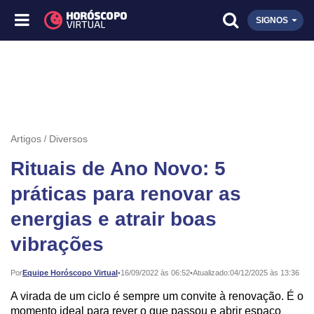
SIGNOS
Artigos
Diversos
Rituais de Ano Novo: 5
práticas para renovar as
energias e atrair boas
vibrações
Publicado:
Por
Equipe Horóscopo Virtual
•
16/09/2022 às 06:52
•
Atualizado:
04/12/2025 às 13:36
A virada de um ciclo é sempre um convite à renovação. É o
momento ideal para rever o que passou e abrir espaço