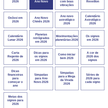
2026
Ano Novo
com boas
Reveillon
vibrações
Ano novo
Calendário
Oxóssi em
Ano Novo
astrológico
Astrológico
2026
Chinês 2026
2026
2026
Planetas
Calendário
Movimentações
Os signos
retrógrados
Lunar 2026
planetárias 2026
em 2026
em 2026
Carta
Dicas para
A cor de
Como iniciar
Regente de
os signos
2026 dos
bem 2026
2026
em 2026
signos
Dicas
Simpatias
financeiras
Simpatias
Séries de
para a Mega
para
para Ano
2026 para
da Virada
começar o
Novo 2026
cada signo
2026
ano
Metas dos
signos para
2026