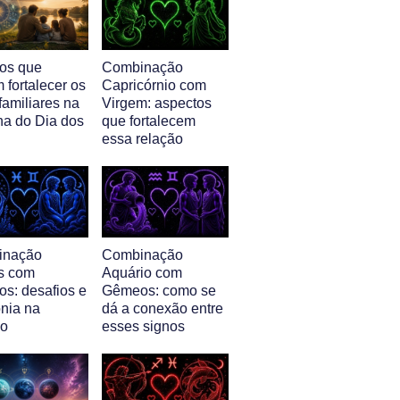
nos que
Combinação
 fortalecer os
Capricórnio com
familiares na
Virgem: aspectos
a do Dia dos
que fortalecem
essa relação
inação
Combinação
s com
Aquário com
s: desafios e
Gêmeos: como se
nia na
dá a conexão entre
ão
esses signos