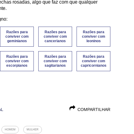
chechas rosadas, algo que faz com que qualquer
te.
gno:
Razões para
Razões para
Razões para
conviver com
conviver com
conviver com
geminianos
cancerianos
leoninos
Razões para
Razões para
Razões para
conviver com
conviver com
conviver com
escorpianos
sagitarianos
capricornianos
AL
COMPARTILHAR
HOMEM
MULHER