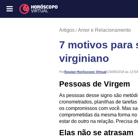
Artigos
Amor e Relacionamento
7 motivos para 
virginiano
Publicado:
Por
Equipe Horóscopo Virtual
•
23/08/2018 às 13:54
Pessoas de Virgem
As pessoas desse signo são metódic
cronometrados, planilhas de tarefa
os compromissos com você. Mas sa
comprometidas da mesma forma no a
estar do outro na relação. Precisa 
Elas não se atrasam