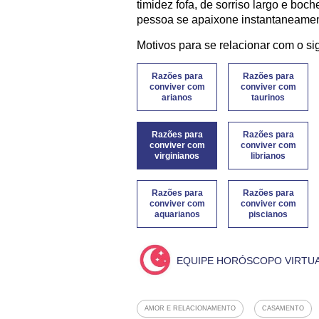
timidez fofa, de sorriso largo e bo
pessoa se apaixone instantaneamen
Motivos para se relacionar com o si
Razões para
Razões para
conviver com
conviver com
arianos
taurinos
Razões para
Razões para
conviver com
conviver com
virginianos
librianos
Razões para
Razões para
conviver com
conviver com
aquarianos
piscianos
EQUIPE HORÓSCOPO VIRTU
AMOR E RELACIONAMENTO
CASAMENTO