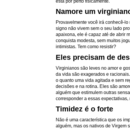
está por perto fisicamente.
Namore um virginian
Provavelmente você irá conhecê-lo 
signo não vivem sem o seu lado prof
apaixona, ele é capaz até de abrir 
conquista modesta, sem muitos jog
intimistas. Tem como resistir?
Eles precisam de de
Virginianos são leves no amor e go
da vida são exagerados e racionais
o quanto uma vida agitada e sem reg
decisões e na rotina. Eles são amo
alguém que estimulem outras sensaç
corresponder a essas expectativas,
Timidez é o forte
Não é uma característica que os imp
alguém, mas os nativos de Virgem s