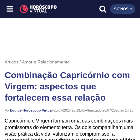
SIGNOS
Artigos
Amor e Relacionamento
Combinação Capricórnio com
Virgem: aspectos que
fortalecem essa relação
Publicado:
Por
Equipe Horóscopo Virtual
•
20/07/2026 às 13:45
•
Atualizado:
20/07/2026 às 14:18
Capricórnio e Virgem formam uma das combinações mais
promissoras do elemento terra. Os dois compartilham uma
visão prática da vida, valorizam o compromisso, a