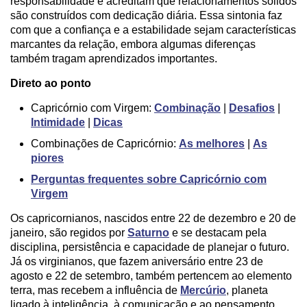
responsabilidade e acreditam que relacionamentos sólidos
são construídos com dedicação diária. Essa sintonia faz
com que a confiança e a estabilidade sejam características
marcantes da relação, embora algumas diferenças
também tragam aprendizados importantes.
Direto ao ponto
Capricórnio com Virgem:
Combinação
|
Desafios
|
Intimidade
|
Dicas
Combinações de Capricórnio:
As melhores
|
As
piores
Perguntas frequentes sobre Capricórnio com
Virgem
Os capricornianos, nascidos entre 22 de dezembro e 20 de
janeiro, são regidos por
Saturno
e se destacam pela
disciplina, persistência e capacidade de planejar o futuro.
Já os virginianos, que fazem aniversário entre 23 de
agosto e 22 de setembro, também pertencem ao elemento
terra, mas recebem a influência de
Mercúrio
, planeta
ligado à inteligência, à comunicação e ao pensamento