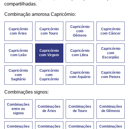
compartilhadas.
Combinação amorosa Capricórnio:
Capricórnio
Capricórnio
Capricórnio
Capricórnio
com
com Áries
com Touro
com Câncer
Gêmeos
Capricórnio
Capricórnio
Capricórnio
Capricórnio
com
com Leão
com Virgem
com Libra
Escorpião
Capricórnio
Capricórnio
Capricórnio
Capricórnio
com
com
com Aquário
com Peixes
Sagitário
Capricórnio
Combinações signos:
Combinações
Combinações
Combinações
Combinações
entre os
de Áries
de Touro
de Gêmeos
signos
Combinações
Combinações
Combinações
Combinações