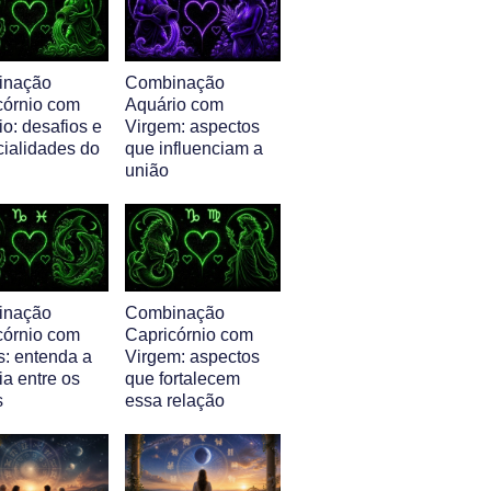
inação
Combinação
córnio com
Aquário com
o: desafios e
Virgem: aspectos
cialidades do
que influenciam a
união
inação
Combinação
córnio com
Capricórnio com
s: entenda a
Virgem: aspectos
ia entre os
que fortalecem
s
essa relação