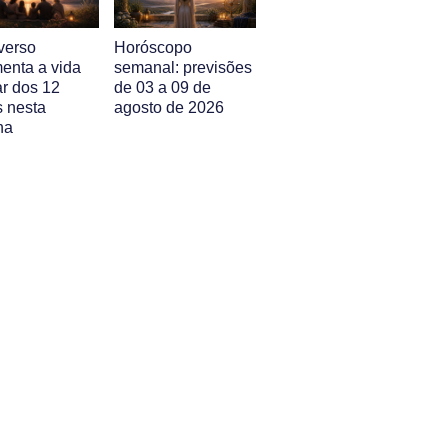
verso
Horóscopo
enta a vida
semanal: previsões
ar dos 12
de 03 a 09 de
s nesta
agosto de 2026
na