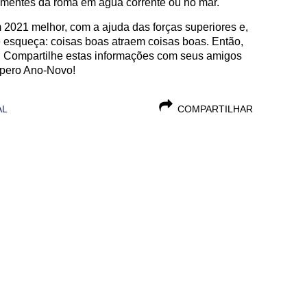
ementes da romã em água corrente ou no mar.
 2021 melhor, com a ajuda das forças superiores e,
e esqueça: coisas boas atraem coisas boas. Então,
. Compartilhe estas informações com seus amigos
óspero Ano-Novo!
AL
COMPARTILHAR