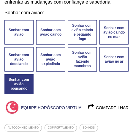
enfrentar as mudanças com confiança e sabedoria.
Sonhar com avião:
Sonhar com
Sonhar com
Sonhar com
Sonhar com
avião caindo
avião caindo
avião
avião caindo
e pegando
no mar
fogo
Sonhar com
Sonhar com
Sonhar com
avião
Sonhar com
avião
avião
fazendo
avião no ar
decolando
explodindo
manobras
Sonhar com
avião
pousando
EQUIPE HORÓSCOPO VIRTUAL
COMPARTILHAR
AUTOCONHECIMENTO
COMPORTAMENTO
SONHOS