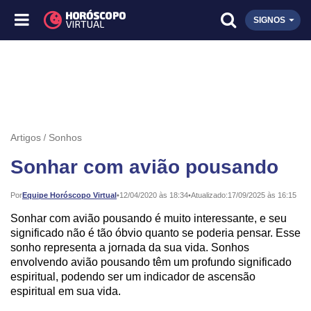
SIGNOS
Artigos
Sonhos
Sonhar com avião pousando
Publicado:
Por
Equipe Horóscopo Virtual
•
12/04/2020 às 18:34
•
Atualizado:
17/09/2025 às 16:15
Sonhar com avião pousando é muito interessante, e seu
significado não é tão óbvio quanto se poderia pensar. Esse
sonho representa a jornada da sua vida. Sonhos
envolvendo avião pousando têm um profundo significado
espiritual, podendo ser um indicador de ascensão
espiritual em sua vida.