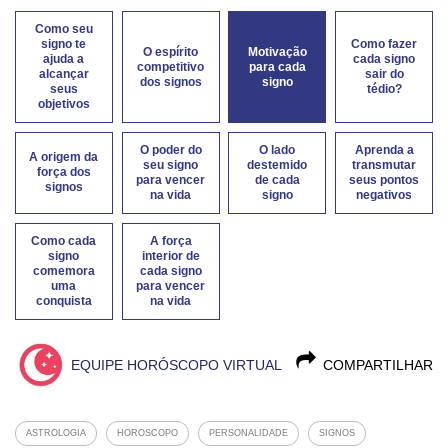
Como seu
signo te
Como fazer
O espírito
Motivação
ajuda a
cada signo
competitivo
para cada
alcançar
sair do
dos signos
signo
seus
tédio?
objetivos
O poder do
O lado
Aprenda a
A origem da
seu signo
destemido
transmutar
força dos
para vencer
de cada
seus pontos
signos
na vida
signo
negativos
Como cada
A força
signo
interior de
comemora
cada signo
uma
para vencer
conquista
na vida
EQUIPE HORÓSCOPO VIRTUAL
COMPARTILHAR
ASTROLOGIA
HOROSCOPO
PERSONALIDADE
SIGNOS