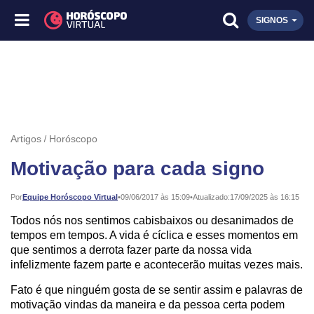
SIGNOS
Artigos
Horóscopo
Motivação para cada signo
Publicado:
Por
Equipe Horóscopo Virtual
•
09/06/2017 às 15:09
•
Atualizado:
17/09/2025 às 16:15
Todos nós nos sentimos cabisbaixos ou desanimados de
tempos em tempos. A vida é cíclica e esses momentos em
que sentimos a derrota fazer parte da nossa vida
infelizmente fazem parte e acontecerão muitas vezes mais.
Fato é que ninguém gosta de se sentir assim e palavras de
motivação vindas da maneira e da pessoa certa podem