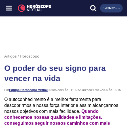
SIGNOS
Artigos
Horóscopo
O poder do seu signo para
vencer na vida
Publicado:
Por
Equipe Horóscopo Virtual
•
18/04/2019 às 11:16
•
Atualizado:
17/09/2025 às 16:15
O autoconhecimento é a melhor ferramenta para
descobrirmos a nossa força interior e assim alcançarmos
nossos objetivos com mais facilidade.
Quando
conhecemos nossas qualidades e limitações,
conseguimos seguir nossos caminhos com mais