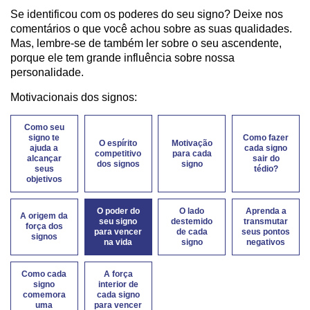
Se identificou com os poderes do seu signo? Deixe nos
comentários o que você achou sobre as suas qualidades.
Mas, lembre-se de também ler sobre o seu ascendente,
porque ele tem grande influência sobre nossa
personalidade.
Motivacionais dos signos:
Como seu
signo te
Como fazer
O espírito
Motivação
ajuda a
cada signo
competitivo
para cada
alcançar
sair do
dos signos
signo
seus
tédio?
objetivos
O poder do
O lado
Aprenda a
A origem da
seu signo
destemido
transmutar
força dos
para vencer
de cada
seus pontos
signos
na vida
signo
negativos
Como cada
A força
signo
interior de
comemora
cada signo
uma
para vencer