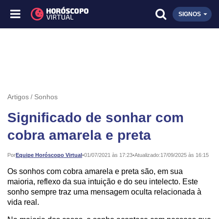
SIGNOS
Artigos
Sonhos
Significado de sonhar com
cobra amarela e preta
Publicado:
Por
Equipe Horóscopo Virtual
•
01/07/2021 às 17:23
•
Atualizado:
17/09/2025 às 16:15
Os sonhos com cobra amarela e preta são, em sua
maioria, reflexo da sua intuição e do seu intelecto. Este
sonho sempre traz uma mensagem oculta relacionada à
vida real.