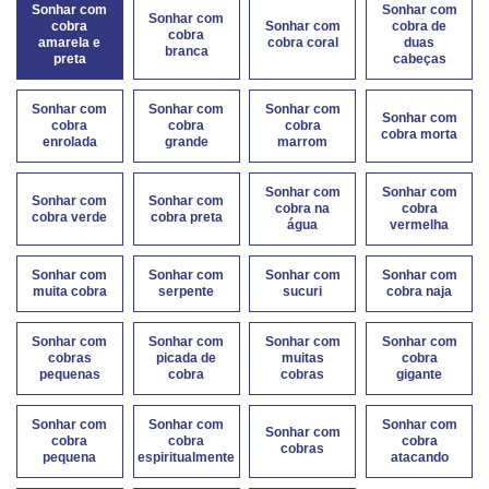
Sonhar com
Sonhar com
Sonhar com
cobra
Sonhar com
cobra de
cobra
amarela e
cobra coral
duas
branca
preta
cabeças
Sonhar com
Sonhar com
Sonhar com
Sonhar com
cobra
cobra
cobra
cobra morta
enrolada
grande
marrom
Sonhar com
Sonhar com
Sonhar com
Sonhar com
cobra na
cobra
cobra verde
cobra preta
água
vermelha
Sonhar com
Sonhar com
Sonhar com
Sonhar com
muita cobra
serpente
sucuri
cobra naja
Sonhar com
Sonhar com
Sonhar com
Sonhar com
cobras
picada de
muitas
cobra
pequenas
cobra
cobras
gigante
Sonhar com
Sonhar com
Sonhar com
Sonhar com
cobra
cobra
cobra
cobras
pequena
espiritualmente
atacando