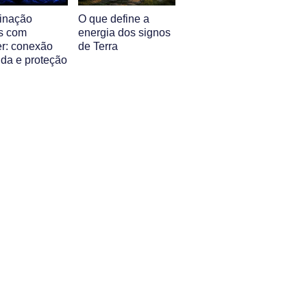
inação
O que define a
s com
energia dos signos
r: conexão
de Terra
nda e proteção