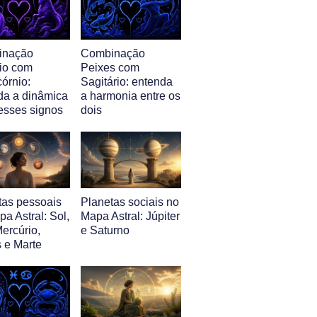
inação
Combinação
io com
Peixes com
órnio:
Sagitário: entenda
da a dinâmica
a harmonia entre os
 esses signos
dois
tas pessoais
Planetas sociais no
a Astral: Sol,
Mapa Astral: Júpiter
ercúrio,
e Saturno
 e Marte