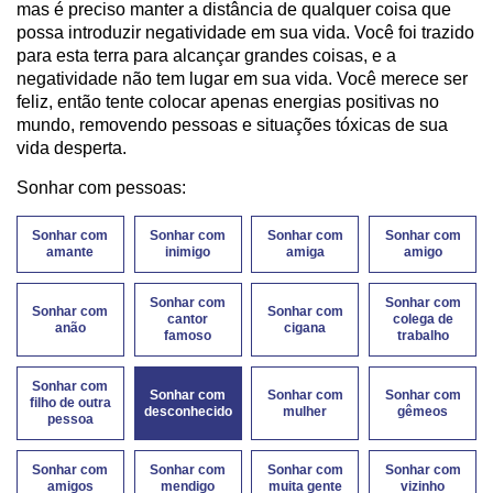
mas é preciso manter a distância de qualquer coisa que
possa introduzir negatividade em sua vida. Você foi trazido
para esta terra para alcançar grandes coisas, e a
negatividade não tem lugar em sua vida. Você merece ser
feliz, então tente colocar apenas energias positivas no
mundo, removendo pessoas e situações tóxicas de sua
vida desperta.
Sonhar com pessoas:
Sonhar com
Sonhar com
Sonhar com
Sonhar com
amante
inimigo
amiga
amigo
Sonhar com
Sonhar com
Sonhar com
Sonhar com
cantor
colega de
anão
cigana
famoso
trabalho
Sonhar com
Sonhar com
Sonhar com
Sonhar com
filho de outra
desconhecido
mulher
gêmeos
pessoa
Sonhar com
Sonhar com
Sonhar com
Sonhar com
amigos
mendigo
muita gente
vizinho