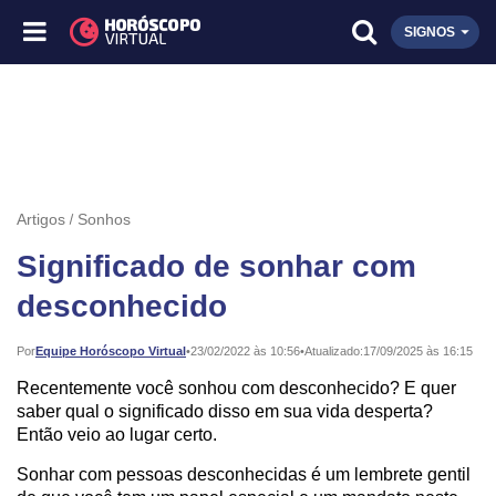
SIGNOS
Artigos
Sonhos
Significado de sonhar com
desconhecido
Publicado:
Por
Equipe Horóscopo Virtual
•
23/02/2022 às 10:56
•
Atualizado:
17/09/2025 às 16:15
Recentemente você sonhou com desconhecido? E quer
saber qual o significado disso em sua vida desperta?
Então veio ao lugar certo.
Sonhar com pessoas desconhecidas é um lembrete gentil