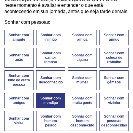
neste momento é avaliar e entender o que está
acontecendo em sua jornada, antes que seja tarde demais.
Sonhar com pessoas:
Sonhar com
Sonhar com
Sonhar com
Sonhar com
amante
inimigo
amiga
amigo
Sonhar com
Sonhar com
Sonhar com
Sonhar com
cantor
colega de
anão
cigana
famoso
trabalho
Sonhar com
Sonhar com
Sonhar com
Sonhar com
filho de outra
desconhecido
mulher
gêmeos
pessoa
Sonhar com
Sonhar com
Sonhar com
Sonhar com
amigos
mendigo
muita gente
vizinho
Sonhar com
Sonhar com
Sonhar com
Sonhar com
homem
homem
pessoas
visita
pelado
desconhecido
desconhecidas