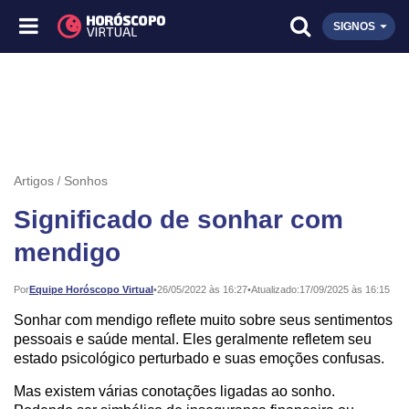
SIGNOS
Artigos
Sonhos
Significado de sonhar com
mendigo
Publicado:
Por
Equipe Horóscopo Virtual
•
26/05/2022 às 16:27
•
Atualizado:
17/09/2025 às 16:15
Sonhar com mendigo reflete muito sobre seus sentimentos
pessoais e saúde mental. Eles geralmente refletem seu
estado psicológico perturbado e suas emoções confusas.
Mas existem várias conotações ligadas ao sonho.