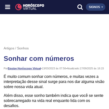
SIGNOS
Artigos
Sonhos
Sonhar com números
Publicado:
Por
Equipe Horóscopo Virtual
•
13/03/2023 às 07:56
•
Atualizado:
17/09/2025 às 16:15
É muito comum sonhar com números, e muitas vezes a
interpretação desse sinal surge para nos dar alguma visão
sobre nossa vida atual.
Além disso, esse sonho também indica que você se sente
sobrecarregado na vida real enquanto lida com os
desafios.