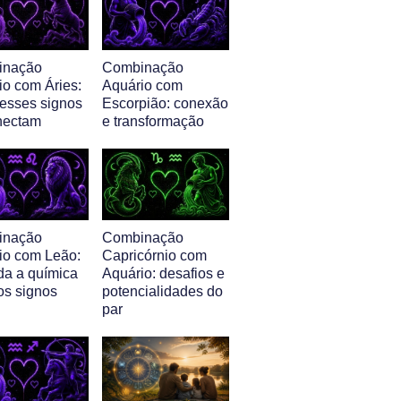
inação
Combinação
io com Áries:
Aquário com
esses signos
Escorpião: conexão
nectam
e transformação
inação
Combinação
io com Leão:
Capricórnio com
da a química
Aquário: desafios e
os signos
potencialidades do
par