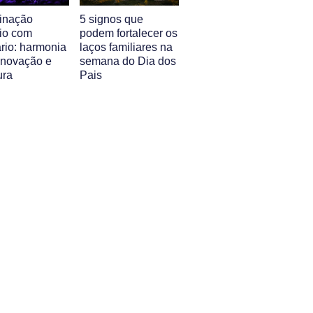
inação
5 signos que
io com
podem fortalecer os
rio: harmonia
laços familiares na
 inovação e
semana do Dia dos
ura
Pais