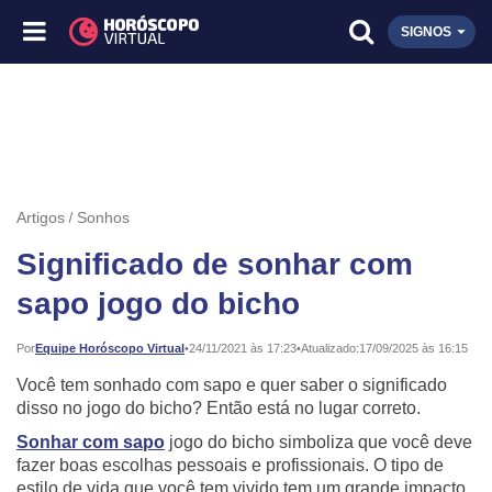
SIGNOS
Artigos
Sonhos
Significado de sonhar com
sapo jogo do bicho
Publicado:
Por
Equipe Horóscopo Virtual
•
24/11/2021 às 17:23
•
Atualizado:
17/09/2025 às 16:15
Você tem sonhado com sapo e quer saber o significado
disso no jogo do bicho? Então está no lugar correto.
Sonhar com sapo
jogo do bicho simboliza que você deve
fazer boas escolhas pessoais e profissionais. O tipo de
estilo de vida que você tem vivido tem um grande impacto