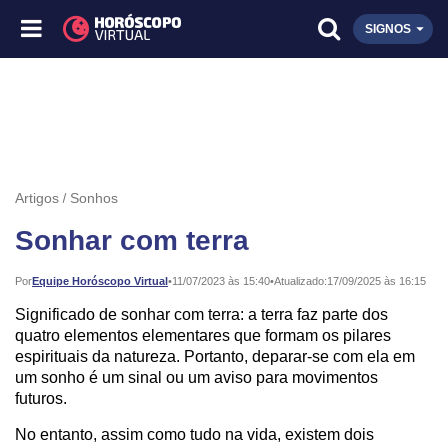
SIGNOS
Artigos
Sonhos
Sonhar com terra
Publicado:
Por
Equipe Horóscopo Virtual
•
11/07/2023 às 15:40
•
Atualizado:
17/09/2025 às 16:15
Significado de sonhar com terra: a terra faz parte dos
quatro elementos elementares que formam os pilares
espirituais da natureza. Portanto, deparar-se com ela em
um sonho é um sinal ou um aviso para movimentos
futuros.
No entanto, assim como tudo na vida, existem dois