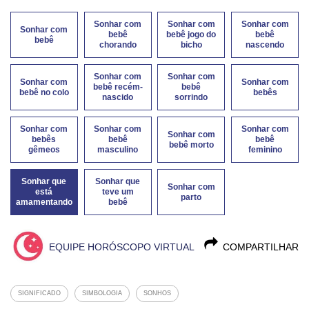
Sonhar com
Sonhar com
Sonhar com
Sonhar com
bebê
bebê jogo do
bebê
bebê
chorando
bicho
nascendo
Sonhar com
Sonhar com
Sonhar com
Sonhar com
bebê recém-
bebê
bebê no colo
bebês
nascido
sorrindo
Sonhar com
Sonhar com
Sonhar com
Sonhar com
bebês
bebê
bebê
bebê morto
gêmeos
masculino
feminino
Sonhar que
Sonhar que
Sonhar com
está
teve um
parto
amamentando
bebê
EQUIPE HORÓSCOPO VIRTUAL
COMPARTILHAR
SIGNIFICADO
SIMBOLOGIA
SONHOS