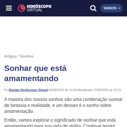
SIGNOS
Artigos
Sonhos
Sonhar que está
amamentando
Publicado:
Por
Equipe Horóscopo Virtual
•
02/06/2023 às 14:04
•
Atualizado:
17/09/2025 às 16:15
A maioria dos nossos sonhos são uma combinação surreal
de fantasia e realidade, e um desses é o sonho sobre
amamentação.
Então, vamos explorar o significado de sonhar que está
amamentando para sua vida de vigília. Continue lendo!