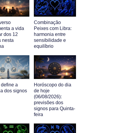
verso
Combinação
enta a vida
Peixes com Libra:
ar dos 12
harmonia entre
s nesta
sensibilidade e
na
equilíbrio
 define a
Horóscopo do dia
ia dos signos
de hoje
(06/08/2026):
previsões dos
signos para Quinta-
feira