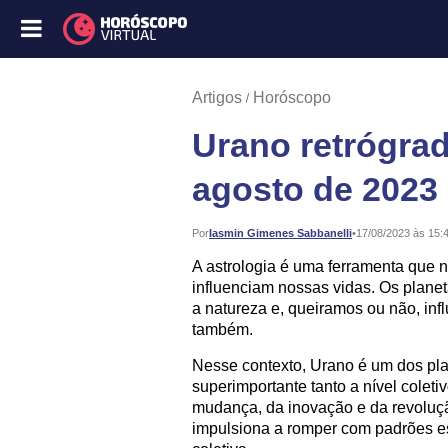
Artigos
Horóscopo
Urano retrógra
agosto de 2023
Publicado:
Por
Iasmin Gimenes Sabbanelli
•
17/08/2023 às 15:
A astrologia é uma ferramenta que 
influenciam nossas vidas. Os plane
a natureza e, queiramos ou não, inf
também.
Nesse contexto, Urano é um dos p
superimportante tanto a nível colet
mudança, da inovação e da revoluçã
impulsiona a romper com padrões es