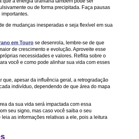
nta que a energia uraniana também pode ser
mpulsivamente ou de forma precipitada. Faça pausas
s importantes.
ade de mudanças inesperadas e seja flexível em sua
rano em Touro
se desenrola, lembre-se de que
maior de crescimento e evolução. Aproveite esse
róprias necessidades e valores. Reflita sobre o
para você e como pode alinhar sua vida com esses
r que, apesar da influência geral, a retrogradação
 cada indivíduo, dependendo de que área do mapa
l área da sua vida será impactada com essa
com seu signo, mas caso você saiba o seu
eia as informações relativas a ele, pois a leitura
es