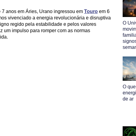
7 anos em Áries, Urano ingressou em
Touro
em 6
s vivenciado a energia revolucionária e disruptiva
O Uni
gno regido pela estabilidade e pelos valores
movim
raz um impulso para romper com as normas
famili
ida.
signo
sema
O que
energ
de ar