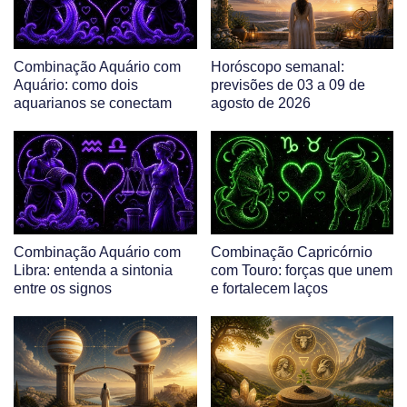
Combinação Aquário com
Horóscopo semanal:
Aquário: como dois
previsões de 03 a 09 de
aquarianos se conectam
agosto de 2026
Combinação Aquário com
Combinação Capricórnio
Libra: entenda a sintonia
com Touro: forças que unem
entre os signos
e fortalecem laços