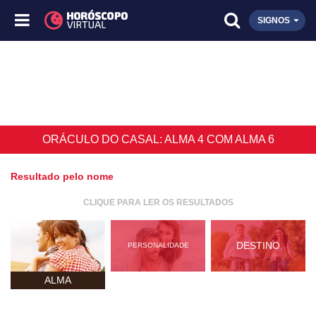
SIGNOS
ORÁCULO DO CASAL: ALMA 4 COM ALMA 6
Resultado pelo nome
CLIQUE PARA LER OS RESULTADOS
DESTINO
PERSONALIDADE
ALMA