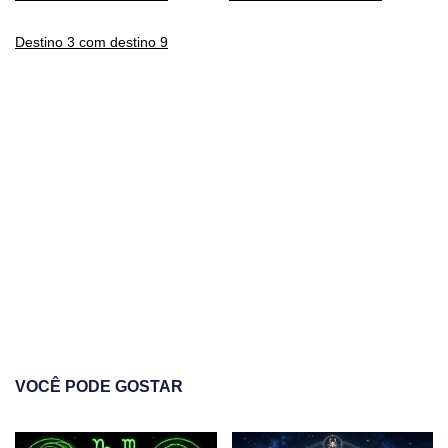
Destino 3 com destino 9
VOCÊ PODE GOSTAR