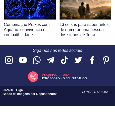
Combinação Peixes com
13 coisas para saber antes
Aquário: convivência e
de namorar uma pessoa
compatibilidade
dos signos de Terra
Siga-nos nas redes sociais
PARCERIA GRATUITA
HORÓSCOPO NO SEU SITE/BLOG
2026 © 9 Giga
CONTATO
/
ANUNCIE
Banco de imagens por
Depositphotos