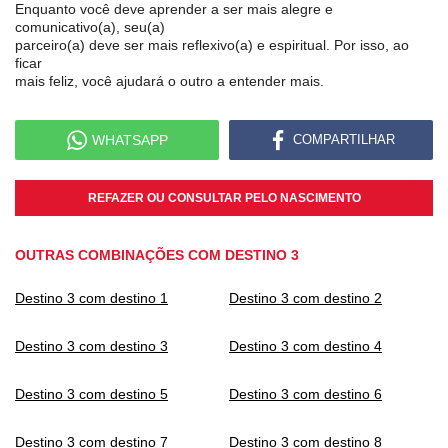
Enquanto você deve aprender a ser mais alegre e
comunicativo(a), seu(a)
parceiro(a) deve ser mais reflexivo(a) e espiritual. Por isso, ao
ficar
mais feliz, você ajudará o outro a entender mais.
WHATSAPP
COMPARTILHAR
REFAZER OU CONSULTAR PELO NASCIMENTO
OUTRAS COMBINAÇÕES COM DESTINO 3
Destino 3 com destino 1
Destino 3 com destino 2
Destino 3 com destino 3
Destino 3 com destino 4
Destino 3 com destino 5
Destino 3 com destino 6
Destino 3 com destino 7
Destino 3 com destino 8