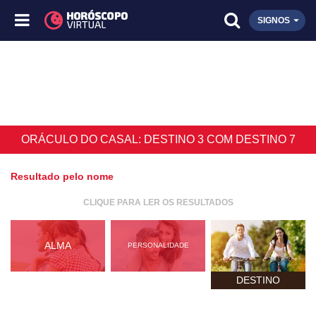
SIGNOS
ORÁCULO DO CASAL: DESTINO 3 COM DESTINO 7
Resultado pelo nome
CLIQUE PARA LER OS RESULTADOS
ALMA
PERSONALIDADE
DESTINO