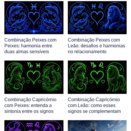
Combinação Peixes com
Combinação Peixes com
Peixes: harmonia entre
Leão: desafios e harmonias
duas almas sensíveis
no relacionamento
Combinação Capricórnio
Combinação Capricórnio
com Peixes: entenda a
com Leão: como esses
sintonia entre os signos
signos se complementam