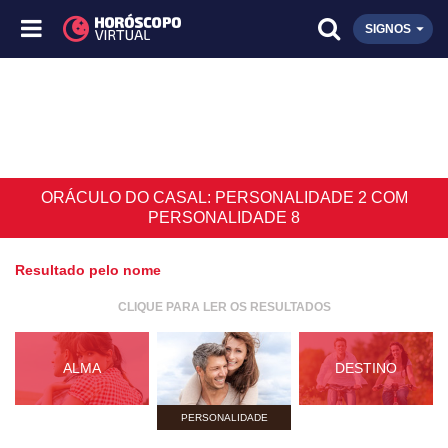
SIGNOS
ORÁCULO DO CASAL: PERSONALIDADE 2 COM
PERSONALIDADE 8
Resultado pelo nome
CLIQUE PARA LER OS RESULTADOS
ALMA
DESTINO
PERSONALIDADE