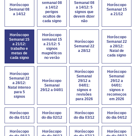
semanal 08
Semanal 08
Horóscopo
Horóscopo
a 14/12
a 14/12: 5
Semanal 08
Semanal 15
perigos
signos que
a 14/12
a 21/12
ocultos de
devem dizer
cada signo
não
Horóscopo
Horóscopo
Horóscopo
Semanal 15
semanal 15
Horóscopo
Semanal 22
a 21/12:
a 21/12: 5
Semanal 22
a 28/12:
trabalho e
signos
a 28/12
Natal de
metas de
magnéticos
cada signo
cada signo
no verão
Horóscopo
Horóscopo
Horóscopo
Semanal
Semanal
Semanal 22
Horóscopo
29/12 a
29/12 a
a 28/12:
Semanal
04/01:
04/01:
Natal intenso
29/12 a 04/01
signos e
signos e
para 5
revisões
recomeços
signos
para 2026
em 2026
Horóscopo
Horóscopo
Horóscopo
Horóscopo
do dia 01/12
do dia 02/12
do dia 03/12
do dia 04/12
Horóscopo
Horóscopo
Horóscopo
Horóscopo
do dia 05/12
do dia 06/12
do dia 07/12
do dia 08/12