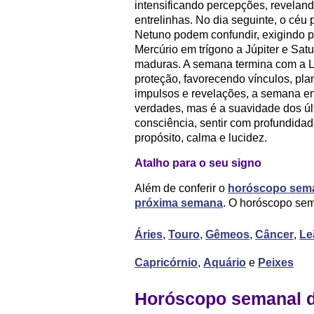
intensificando percepções, revelan
entrelinhas. No dia seguinte, o céu 
Netuno podem confundir, exigindo 
Mercúrio em trígono a Júpiter e Sat
maduras. A semana termina com a L
proteção, favorecendo vínculos, pla
impulsos e revelações, a semana en
verdades, mas é a suavidade dos úl
consciência, sentir com profundid
propósito, calma e lucidez.
Atalho para o seu signo
Além de conferir o
horóscopo sem
próxima semana
. O horóscopo sem
Áries
,
Touro
,
Gêmeos
,
Câncer
,
Le
Capricórnio
,
Aquário
e
Peixes
Horóscopo semanal d