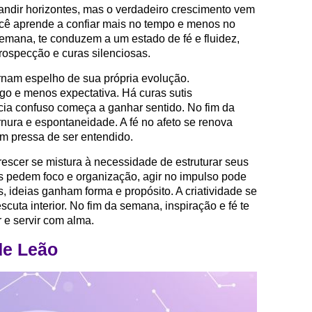
ndir horizontes, mas o verdadeiro crescimento vem
ocê aprende a confiar mais no tempo e menos no
 semana, te conduzem a um estado de fé e fluidez,
trospecção e curas silenciosas.
rnam espelho de sua própria evolução.
o e menos expectativa. Há curas sutis
cia confuso começa a ganhar sentido. No fim da
ura e espontaneidade. A fé no afeto se renova
m pressa de ser entendido.
escer se mistura à necessidade de estruturar seus
s pedem foco e organização, agir no impulso pode
, ideias ganham forma e propósito. A criatividade se
cuta interior. No fim da semana, inspiração e fé te
 e servir com alma.
de Leão