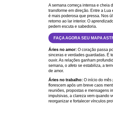
A semana começa intensa e cheia d
transforme em direção. Entre a Lua
é mais poderosa que pressa. Nos últ
retorno ao lar interior. O aprendizad
pedem escuta e sabedoria.
FAÇA AGORA SEU MAPA AST
Áries no amor:
O coração passa por
sinceras e verdades guardadas. É 
ouvir. As relações ganham profundi
semana, o afeto se estabiliza, a tern
de amor.
Áries no trabalho:
O início do mês 
florescem após um breve caos ment
reuniões, propostas e mensagens i
impulsivas, a clareza vem quando vo
reorganizar e fortalecer vínculos pro