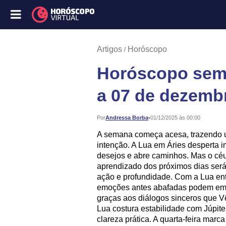
Artigos
Horóscopo
Horóscopo sema
a 07 de dezemb
Publicado:
Por
Andressa Borba
•
01/12/2025 às 00:00
A semana começa acesa, trazendo 
intenção. A Lua em Áries desperta 
desejos e abre caminhos. Mas o céu
aprendizado dos próximos dias será 
ação e profundidade. Com a Lua ent
emoções antes abafadas podem emer
graças aos diálogos sinceros que V
Lua costura estabilidade com Júpite
clareza prática. A quarta-feira ma