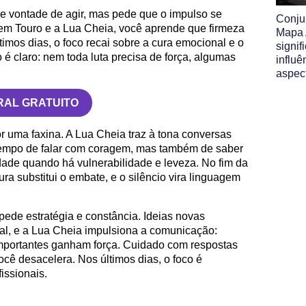
e vontade de agir, mas pede que o impulso se
Conju
 em Touro e a Lua Cheia, você aprende que firmeza
Mapa A
imos dias, o foco recai sobre a cura emocional e o
signif
o é claro: nem toda luta precisa de força, algumas
influê
aspect
RAL GRATUITO
 uma faxina. A Lua Cheia traz à tona conversas
tempo de falar com coragem, mas também de saber
dade quando há vulnerabilidade e leveza. No fim da
ura substitui o embate, e o silêncio vira linguagem
pede estratégia e constância. Ideias novas
al, e a Lua Cheia impulsiona a comunicação:
mportantes ganham força. Cuidado com respostas
cê desacelera. Nos últimos dias, o foco é
fissionais.