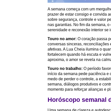
A semana começa com um mergulho n
prazer de estar consigo e convida a
sobre segurança, controle e valor p
nas garantias. No fim da semana, o c
serenidade e reconexão interior se i
Touro no amor:
O coração passa p
conversas sinceras, reconciliações
afetivas. A Lua Cheia ilumina o qu
fortalecem quando há escuta e vuln
aproxima, o amor se revela na calm
Touro no trabalho:
O período favor
início da semana pede paciência e co
medo de perder o controle, a estabi
semana, diálogos produtivos e cont
momento para reforçar alianças e pl
Horóscopo semanal 
Uma semana de clareza e autodesco