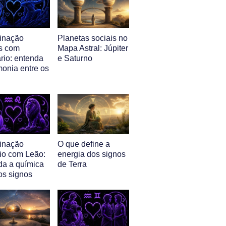
inação
Planetas sociais no
s com
Mapa Astral: Júpiter
rio: entenda
e Saturno
monia entre os
inação
O que define a
io com Leão:
energia dos signos
da a química
de Terra
os signos