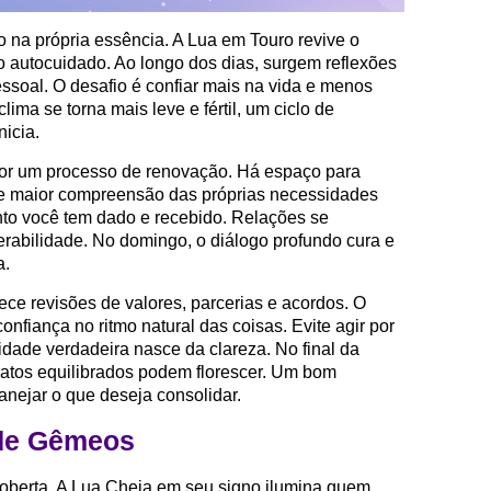
a própria essência. A Lua em Touro revive o
o autocuidado. Ao longo dos dias, surgem reflexões
essoal. O desafio é confiar mais na vida e menos
lima se torna mais leve e fértil, um ciclo de
nicia.
or um processo de renovação. Há espaço para
 e maior compreensão das próprias necessidades
anto você tem dado e recebido. Relações se
erabilidade. No domingo, o diálogo profundo cura e
a.
ece revisões de valores, parcerias e acordos. O
nfiança no ritmo natural das coisas. Evite agir por
lidade verdadeira nasce da clareza. No final da
ratos equilibrados podem florescer. Um bom
anejar o que deseja consolidar.
de Gêmeos
berta. A Lua Cheia em seu signo ilumina quem