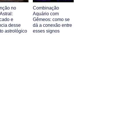
nção no
Combinação
stral:
Aquário com
icado e
Gêmeos: como se
ncia desse
dá a conexão entre
o astrológico
esses signos