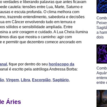
do verdades e liberando palavras que antes ficavam
pede cautela: tensões entre Lua, Marte, Saturno e
pausas e escuta profunda. O clima melhora com
urno, trazendo entendimento, sabedoria e decisões
Comb
ua em Câncer envolvendo tudo em ternura e
Peixe
nos sólidos e sensibilidade ampliada. Entre
Sagitá
sina a unir coragem e cuidado. A Lua Cheia ilumina
a har
timos dias que mostra o caminho: agir com
dois
ade e permitir que dezembro comece ancorado em
anal
, fique por dentro do seu
horóscopo da
Comb
anal é escrito pela astróloga Andressa Borba:
Aquár
enten
ão
,
Virgem
,
Libra
,
Escorpião
,
Sagitário
,
entre 
e Áries