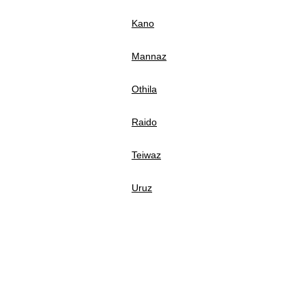
Kano
Mannaz
Othila
Raido
Teiwaz
Uruz