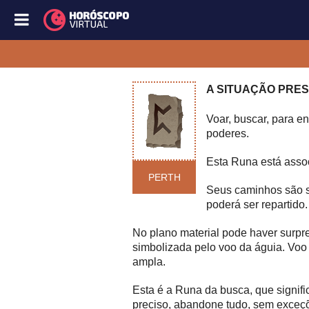
A SITUAÇÃO PRE
Voar, buscar, para e
poderes.
Esta Runa está assoc
PERTH
Seus caminhos são se
poderá ser repartido.
No plano material pode haver surpr
simbolizada pelo voo da águia. Voo 
ampla.
Esta é a Runa da busca, que signific
preciso, abandone tudo, sem exceçõe