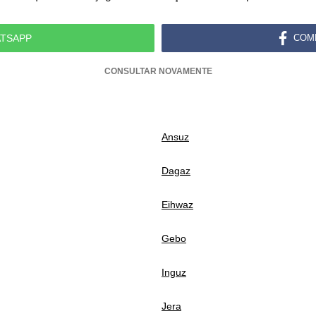
TSAPP
COM
CONSULTAR NOVAMENTE
Ansuz
Dagaz
Eihwaz
Gebo
Inguz
Jera