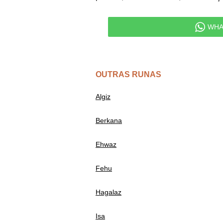
WHA
OUTRAS RUNAS
Algiz
Berkana
Ehwaz
Fehu
Hagalaz
Isa