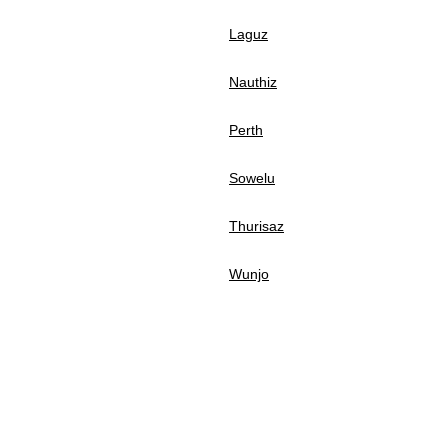
Laguz
Nauthiz
Perth
Sowelu
Thurisaz
Wunjo