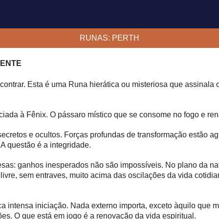
RUNAS: PERTH
SENTE
ncontrar. Esta é uma Runa hierática ou misteriosa que assinala 
iada à Fênix. O pássaro místico que se consome no fogo e ren
cretos e ocultos. Forças profundas de transformação estão ag
 A questão é a integridade.
esas: ganhos inesperados não são impossíveis. No plano da n
livre, sem entraves, muito acima das oscilações da vida cotidi
a intensa iniciação. Nada externo importa, exceto àquilo que mos
s. O que está em jogo é a renovação da vida espiritual.