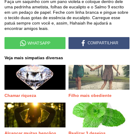
Faça um saquinho com um pano violeta e coloque dentro dele
uma pedrinha ametista, folhas de eucalipto e o Salmo 9 escrito
em um pedaço de papel. Feche com linha branca e pingue sobre
o tecido duas gotas de essência de eucalipto. Carregue esse
patuá sempre com você e, assim, Hahaiah lhe ajudará a
encontrar amigos leais.
WHATSAPP
COMPARTILHAR
Veja mais simpatias diversas
Chamar riqueza
Filho mais obediente
Alcançar muitas bençãos
Realizar 3 desejos