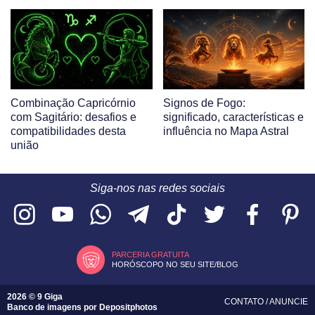
Combinação Capricórnio
Signos de Fogo:
com Sagitário: desafios e
significado, características e
compatibilidades desta
influência no Mapa Astral
união
Siga-nos nas redes sociais
PARCERIA GRATUITA
HORÓSCOPO NO SEU SITE/BLOG
2026 © 9 Giga
CONTATO
/
ANUNCIE
Banco de imagens por
Depositphotos