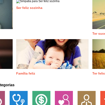
Ser feliz sozinha
Ter suc
Família feliz
Ter fel
tegorias