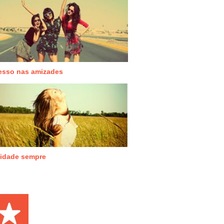
esso nas amizades
icidade sempre