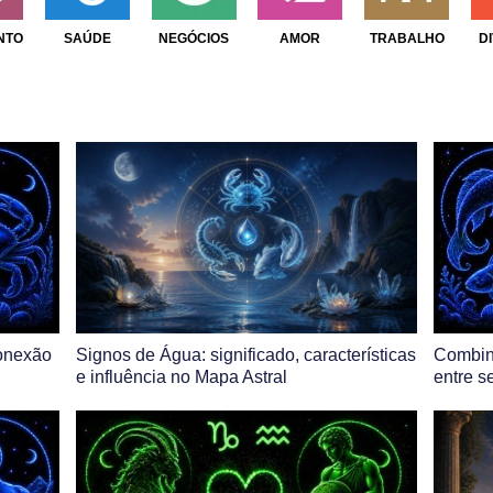
NTO
SAÚDE
NEGÓCIOS
AMOR
TRABALHO
D
onexão
Signos de Água: significado, características
Combin
e influência no Mapa Astral
entre s