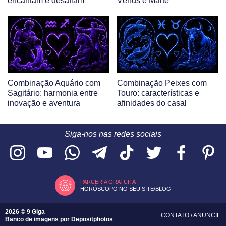
encantam e desafiam
Vênus e Marte
Combinação Aquário com
Combinação Peixes com
Sagitário: harmonia entre
Touro: características e
inovação e aventura
afinidades do casal
Siga-nos nas redes sociais
PARCERIA GRATUITA
HORÓSCOPO NO SEU SITE/BLOG
2026 © 9 Giga
CONTATO
/
ANUNCIE
Banco de imagens por
Depositphotos