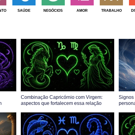
NTO
SAÚDE
NEGÓCIOS
AMOR
TRABALHO
D
Combinação Capricórnio com Virgem:
Signos 
m
aspectos que fortalecem essa relação
persona