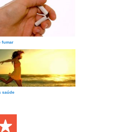
e fumar
s saúde