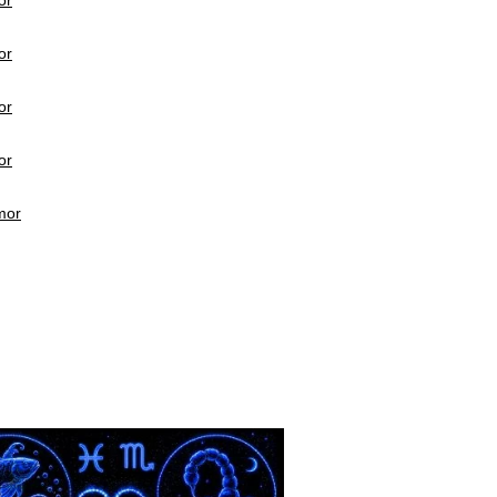
or
or
or
or
mor