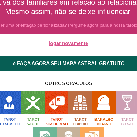
tiva dos familiares em relação ao relacion
Mesmo assim, não se deixe influenciar.
er uma orientação personalizada? Pergunte agora para a nossa taról
jogar novamente
⭐ FAÇA AGORA SEU MAPA ASTRAL GRATUITO
OUTROS ORÁCULOS
TAROT
TAROT
TAROT
TAROT
BARALHO
TAROT
TRABALHO
SAÚDE
SIM OU NÃO
EGÍPCIO
CIGANO
GRAAL