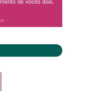
amento de vocês dois.
oga