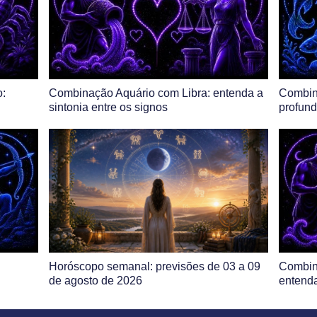
:
Combinação Aquário com Libra: entenda a
Combin
sintonia entre os signos
profund
Horóscopo semanal: previsões de 03 a 09
Combin
de agosto de 2026
entenda