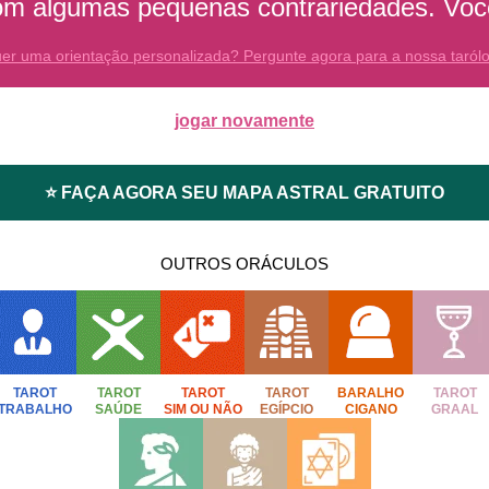
om algumas pequenas contrariedades. Você
er uma orientação personalizada? Pergunte agora para a nossa taról
jogar novamente
⭐ FAÇA AGORA SEU MAPA ASTRAL GRATUITO
OUTROS ORÁCULOS
TAROT
TAROT
TAROT
TAROT
BARALHO
TAROT
TRABALHO
SAÚDE
SIM OU NÃO
EGÍPCIO
CIGANO
GRAAL