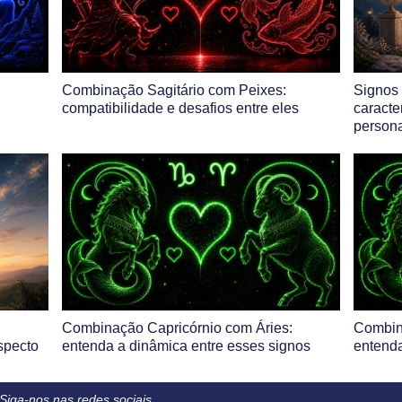
Combinação Sagitário com Peixes:
Signos 
compatibilidade e desafios entre eles
caracte
person
Combinação Capricórnio com Áries:
Combin
aspecto
entenda a dinâmica entre esses signos
entenda
Siga-nos nas redes sociais