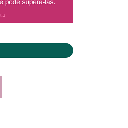
 pode superá-las.
oga