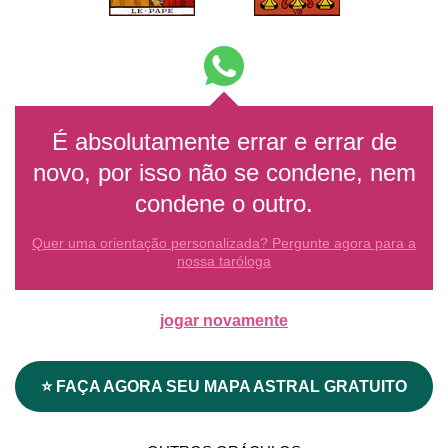
É absolutamente errar e errar de
novo, por isso não se condene, nem
condene o outro.
Quer uma orientação personalizada? Pergunte agora para a
nossa taróloga
jogar novamente
⭐ FAÇA AGORA SEU MAPA ASTRAL GRATUITO