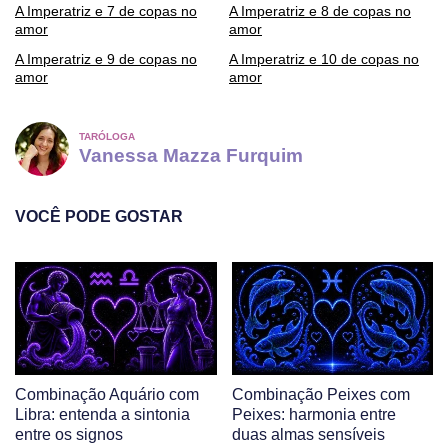
A Imperatriz e 7 de copas no
A Imperatriz e 8 de copas no
amor
amor
A Imperatriz e 9 de copas no
A Imperatriz e 10 de copas no
amor
amor
TARÓLOGA
Vanessa Mazza Furquim
VOCÊ PODE GOSTAR
Combinação Aquário com
Combinação Peixes com
Libra: entenda a sintonia
Peixes: harmonia entre
entre os signos
duas almas sensíveis