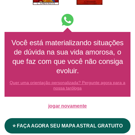
Você está materializando situações
de dúvida na sua vida amorosa, o
que faz com que você não consiga
evoluir.
Quer uma orientação personalizada? Pergunte agora para a
nossa taróloga
jogar novamente
⭐ FAÇA AGORA SEU MAPA ASTRAL GRATUITO