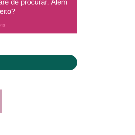
are de procurar. Além
eito?
oga