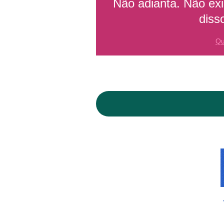
Não adianta. Não exi
diss
Qu