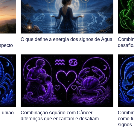
O que define a energia dos signos de Água
Combin
aspecto
desafio
 união
Combinação Aquário com Câncer:
Combin
diferenças que encantam e desafiam
como fu
signos