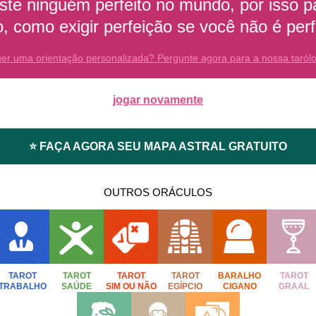
ste ninguém perfeito no mundo, por isso p
o, como exigir perfeição se você não é perf
er uma orientação personalizada? Pergunte agora para a nossa taról
jogar novamente
⭐ FAÇA AGORA SEU MAPA ASTRAL GRATUITO
OUTROS ORÁCULOS
TAROT
TAROT
TAROT
TAROT
BARALHO
TAROT
TRABALHO
SAÚDE
SIM OU NÃO
EGÍPCIO
CIGANO
GRAAL