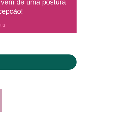
so vem de uma postura
cepção!
oga