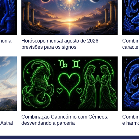
monia
Horóscopo mensal agosto de 2026:
Combin
previsões para os signos
caracte
Combinação Capricórnio com Gêmeos:
Combin
Astral
desvendando a parceria
e harmo