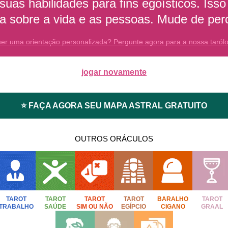
 suas habilidades para fins egoísticos. Is
va sobre a vida e as pessoas. Mude de per
er uma orientação personalizada? Pergunte agora para a nossa taról
jogar novamente
⭐ FAÇA AGORA SEU MAPA ASTRAL GRATUITO
OUTROS ORÁCULOS
TAROT
TAROT
TAROT
TAROT
BARALHO
TAROT
TRABALHO
SAÚDE
SIM OU NÃO
EGÍPCIO
CIGANO
GRAAL