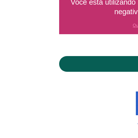
Você está utilizando
negati
Qu