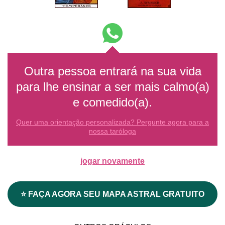
Outra pessoa entrará na sua vida
para lhe ensinar a ser mais calmo(a)
e comedido(a).
Quer uma orientação personalizada? Pergunte agora para a
nossa taróloga
jogar novamente
⭐ FAÇA AGORA SEU MAPA ASTRAL GRATUITO