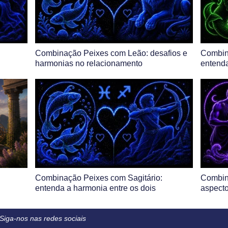
Combinação Peixes com Leão: desafios e
Combin
harmonias no relacionamento
entenda
Combinação Peixes com Sagitário:
Combin
entenda a harmonia entre os dois
aspecto
Siga-nos nas redes sociais