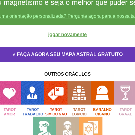
eu magnetismo e seja o melhor que puder s
uma orientação personalizada? Pergunte agora para a nossa ta
jogar novamente
⭐ FAÇA AGORA SEU MAPA ASTRAL GRATUITO
OUTROS ORÁCULOS
TAROT
TAROT
TAROT
TAROT
BARALHO
TAROT
AMOR
TRABALHO
SIM OU NÃO
EGÍPCIO
CIGANO
GRAAL