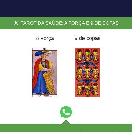
TAROT DA SAÚDE: A FORÇA E 9 DE COPAS
A Força
9 de copas