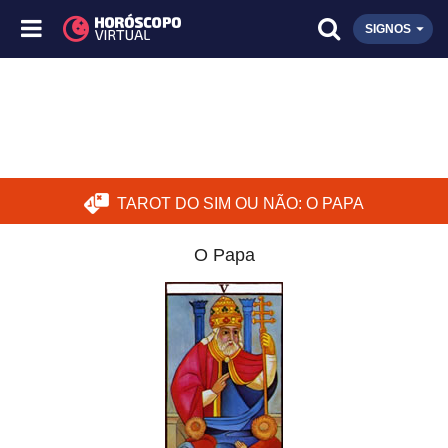
SIGNOS
TAROT DO SIM OU NÃO: O PAPA
O Papa