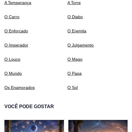
A Temperança
A Torre
O Carro
O Diabo
O Enforcado
O Eremita
O Imperador
O Julgamento
O Louco
O Mago
O Mundo
O Papa
Os Enamorados
O Sol
VOCÊ PODE GOSTAR