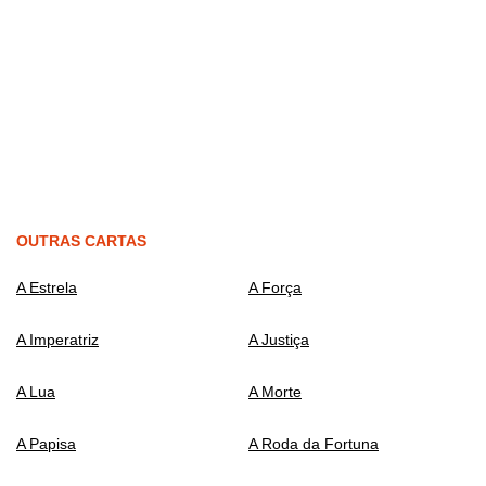
OUTRAS CARTAS
A Estrela
A Força
A Imperatriz
A Justiça
A Lua
A Morte
A Papisa
A Roda da Fortuna