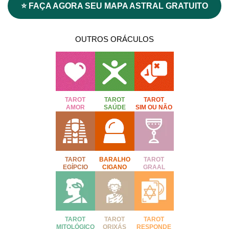
⭐ FAÇA AGORA SEU MAPA ASTRAL GRATUITO
OUTROS ORÁCULOS
TAROT
TAROT
TAROT
AMOR
SAÚDE
SIM OU NÃO
TAROT
BARALHO
TAROT
EGÍPCIO
CIGANO
GRAAL
TAROT
TAROT
TAROT
MITOLÓGICO
ORIXÁS
RESPONDE