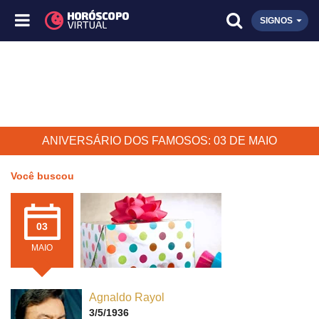
SIGNOS
ANIVERSÁRIO DOS FAMOSOS: 03 DE MAIO
Você buscou
03
MAIO
Agnaldo Rayol
3/5/1936