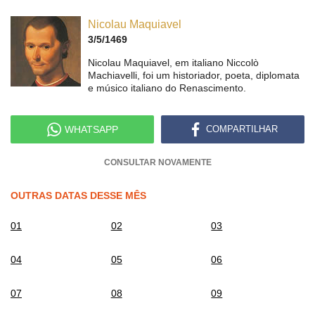
Nicolau Maquiavel
3/5/1469
Nicolau Maquiavel, em italiano Niccolò
Machiavelli, foi um historiador, poeta, diplomata
e músico italiano do Renascimento.
WHATSAPP
COMPARTILHAR
CONSULTAR NOVAMENTE
OUTRAS DATAS DESSE MÊS
01
02
03
04
05
06
07
08
09