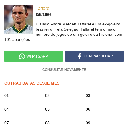
Taffarel
8/5/1966
Cláudio André Mergen Taffarel é um ex-goleiro
brasileiro. Pela Seleção, Taffarel tem o maior
número de jogos de um goleiro da história, com
101 aparições.
WHATSAPP
COMPARTILHAR
CONSULTAR NOVAMENTE
OUTRAS DATAS DESSE MÊS
01
02
03
04
05
06
07
08
09