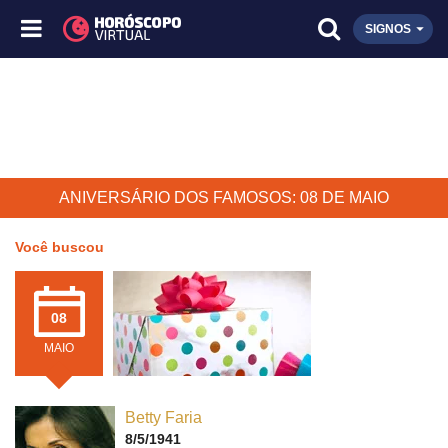
SIGNOS
ANIVERSÁRIO DOS FAMOSOS: 08 DE MAIO
Você buscou
08
MAIO
Betty Faria
8/5/1941