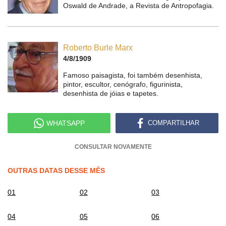
Oswald de Andrade, a Revista de Antropofagia.
Roberto Burle Marx
4/8/1909
Famoso paisagista, foi também desenhista,
pintor, escultor, cenógrafo, figurinista,
desenhista de jóias e tapetes.
WHATSAPP
COMPARTILHAR
CONSULTAR NOVAMENTE
OUTRAS DATAS DESSE MÊS
01
02
03
04
05
06