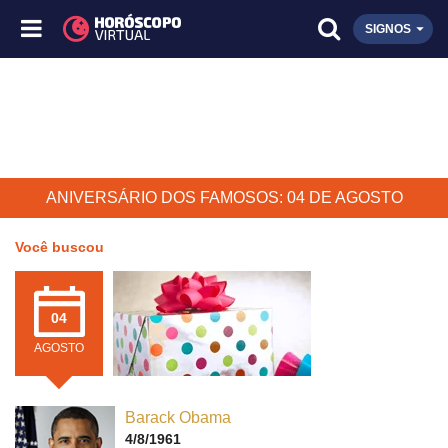
SIGNOS
ANIVERSÁRIO DOS FAMOSOS: 04 DE AGOSTO
Você buscou
04
AGOSTO
Barack Obama
4/8/1961