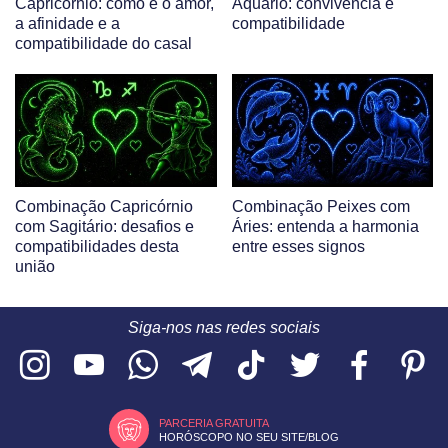
Capricórnio: como é o amor,
Aquário: convivência e
a afinidade e a
compatibilidade
compatibilidade do casal
Combinação Capricórnio
Combinação Peixes com
com Sagitário: desafios e
Áries: entenda a harmonia
compatibilidades desta
entre esses signos
união
Siga-nos nas redes sociais
PARCERIA GRATUITA
HORÓSCOPO NO SEU SITE/BLOG