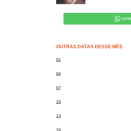
WHA
OUTRAS DATAS DESSE MÊS
01
04
07
10
13
16