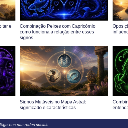
iter e
Combinação Peixes com Capricórnio:
Oposiçã
como funciona a relação entre esses
influên
signos
Signos Mutáveis no Mapa Astral:
Combin
significado e características
entenda
Siga-nos nas redes sociais