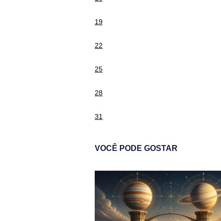
19
22
25
28
31
VOCÊ PODE GOSTAR