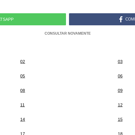
TSAPP
COM
CONSULTAR NOVAMENTE
02
03
05
06
08
09
11
12
14
15
17
18