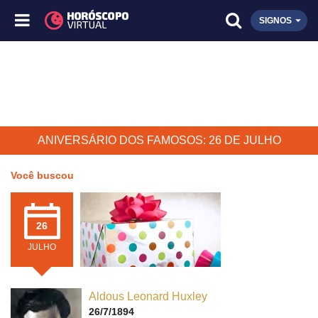
SIGNOS
ANIVERSÁRIO DOS FAMOSOS: 26 DE JULHO
Você buscou
26
JULHO
Aldous Leonard Huxley
26/7/1894