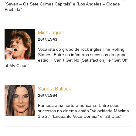
“Seven – Os Sete Crimes Capitais” e “Los Angeles – Cidade
Proibida”.
Mick Jagger
26/7/1943
Vocalista do grupo de rock inglês The Rolling
Stones. Entre os inúmeros sucessos do grupo
estão "I Can´t Get No (Satisfaction)" e "Get Off
of My Cloud".
Sandra Bullock
26/7/1964
Famosa atriz norte-americana. Entre seus
sucessos no cinema estão "Velocidade Máxima
1 e 2," "Enquanto Você Dormia" e "28 Dias".