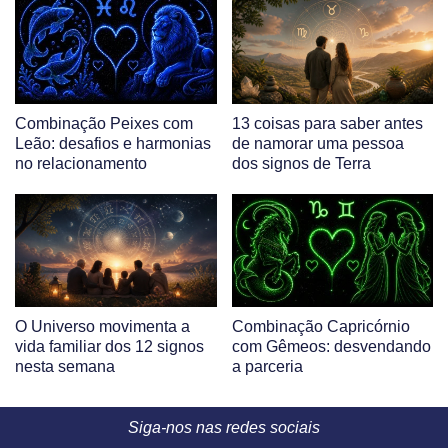
Combinação Peixes com
13 coisas para saber antes
Leão: desafios e harmonias
de namorar uma pessoa
no relacionamento
dos signos de Terra
O Universo movimenta a
Combinação Capricórnio
vida familiar dos 12 signos
com Gêmeos: desvendando
nesta semana
a parceria
Siga-nos nas redes sociais