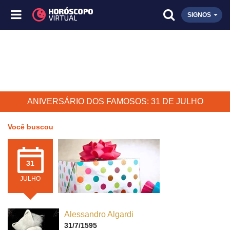
SIGNOS
ANIVERSÁRIO DOS FAMOSOS: 31 DE JULHO
Você buscou
31
JULHO
Alessandro Algardi
31/7/1595