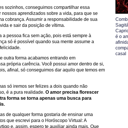
s sozinhos, conseguimos compartilhar essa
ir nossos aprendizados sobre a vida, para que se
ma cobrança. Assumir a responsabilidade de sua
Comb
Sagit
vida e sair da posição de vítima.
Capri
a a pessoa fica sem ação, pois está sempre à
é o am
nça só é possível quando sua mente assume a
afinid
felicidade.
compa
casal
 de outra forma acabamos entrando em
a própria carência. Você possui amor dentro de si,
pois, afinal, só conseguimos dar aquilo que temos em
mas só iremos ser felizes a dois quando não
o, é a pura realidade.
O amor precisa florescer
tra forma se torna apenas uma busca para
is.
mas de qualquer forma gostaria de ensinar uma
tos que escrevi para o Horóscopo Virtual: A
artigo e, assim, espero te auxiliar ainda mais. Que