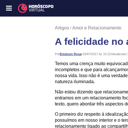
Artigos
Amor e Relacionamento
A felicidade no
Publicado:
Por
Erickson Rosa
•
19/07/2017 às 15:22
•
Atualizado:
Temos uma crença muito equivocad
incompletos e que para alcançarmo
nossa vida. Isso não é uma verdad
natureza iluminada.
Não estou dizendo que relacioname
entramos em um relacionamento foc
texto, quero abordar três aspectos 
O primeiro diz respeito à idealizaçã
possuímos em nosso interior e o te
relacionamento ligado ao compartilh