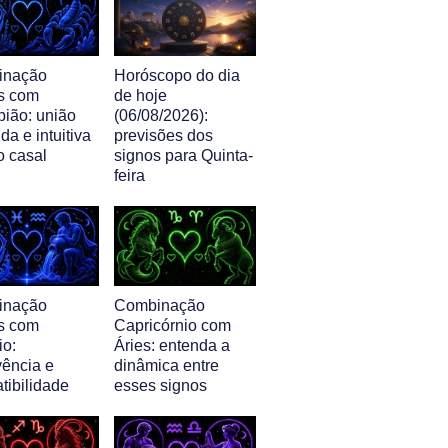
inação
Horóscopo do dia
s com
de hoje
pião: união
(06/08/2026):
da e intuitiva
previsões dos
o casal
signos para Quinta-
feira
inação
Combinação
s com
Capricórnio com
io:
Áries: entenda a
vência e
dinâmica entre
tibilidade
esses signos