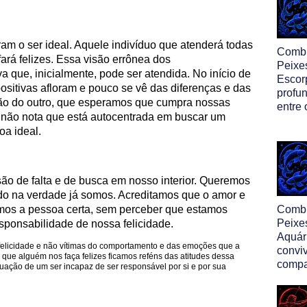
am o ser ideal. Aquele indivíduo que atenderá todas
Comb
ará felizes. Essa visão errônea dos
Peixe
a que, inicialmente, pode ser atendida. No início de
Escor
ositivas afloram e pouco se vê das diferenças e das
profun
ção do outro, que esperamos que cumpra nossas
entre 
 não nota que está autocentrada em buscar um
oa ideal.
ão de falta e de busca em nosso interior. Queremos
do na verdade já somos. Acreditamos que o amor e
rmos a pessoa certa, sem perceber que estamos
Comb
Peixe
sponsabilidade de nossa felicidade.
Aquár
felicidade e não vítimas do comportamento e das emoções que a
convi
que alguém nos faça felizes ficamos reféns das atitudes dessa
compa
uação de um ser incapaz de ser responsável por si e por sua