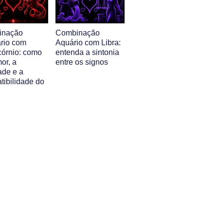
inação
Combinação
ário com
Aquário com Libra:
córnio: como
entenda a sintonia
or, a
entre os signos
ade e a
tibilidade do