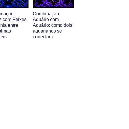
inação
Combinação
s com Peixes:
Aquário com
nia entre
Aquário: como dois
almas
aquarianos se
veis
conectam