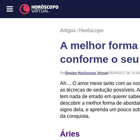
Artigos
Horóscopo
A melhor forma 
conforme o seu
Publicado:
Por
Equipe Horóscopo Virtual
•
05/04/2017 às 11:04
Ah… O amor mexe tanto com as nos
as técnicas de sedução possíveis. 
tem nada de errado em querer sabe
descobrir a melhor forma de abordar
signo dela, e aprenda um pouco sob
da conquista.
Áries