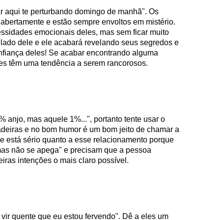
tar aqui te perturbando domingo de manhã". Os
abertamente e estão sempre envoltos em mistério.
essidades emocionais deles, mas sem ficar muito
lado dele e ele acabará revelando seus segredos e
confiança deles! Se acabar encontrando alguma
les têm uma tendência a serem rancorosos.
% anjo, mas aquele 1%...", portanto tente usar o
cadeiras e no bom humor é um bom jeito de chamar a
ue está sério quanto a esse relacionamento porque
mas não se apega" e precisam que a pessoa
ras intenções o mais claro possível.
e vir quente que eu estou fervendo". Dê a eles um