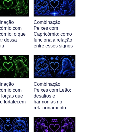
inação
Combinação
córnio com
Peixes com
órnio: o que
Capricórnio: como
ar dessa
funciona a relação
ia
entre esses signos
inação
Combinação
córnio com
Peixes com Leão:
 forças que
desafios e
e fortalecem
harmonias no
relacionamento